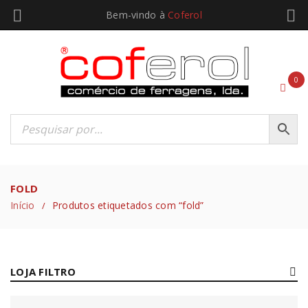
Bem-vindo à
Coferol
0
FOLD
Início
Produtos etiquetados com “fold”
/
LOJA FILTRO