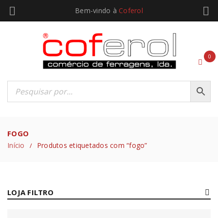
Bem-vindo à
Coferol
0
FOGO
Início
Produtos etiquetados com “fogo”
/
LOJA FILTRO