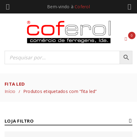
Bem-vindo à
Coferol
0
FITA LED
Início
Produtos etiquetados com “fita led”
/
LOJA FILTRO