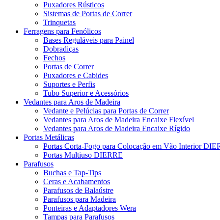
Puxadores Rústicos
Sistemas de Portas de Correr
Trinquetas
Ferragens para Fenólicos
Bases Reguláveis para Painel
Dobradiças
Fechos
Portas de Correr
Puxadores e Cabides
Suportes e Perfis
Tubo Superior e Acessórios
Vedantes para Aros de Madeira
Vedante e Pelúcias para Portas de Correr
Vedantes para Aros de Madeira Encaixe Flexível
Vedantes para Aros de Madeira Encaixe Rígido
Portas Metálicas
Portas Corta-Fogo para Colocação em Vão Interior DI
Portas Multiuso DIERRE
Parafusos
Buchas e Tap-Tips
Ceras e Acabamentos
Parafusos de Balaústre
Parafusos para Madeira
Ponteiras e Adaptadores Wera
Tampas para Parafusos