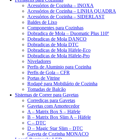
Acessórios de Cozinha – INOXA
Acessórios de Cozinha – LINHA QUADRA
Acessórios de Cozinha – SIDERLAST
Baldes de Lixo
Componentes para Cozinhas
Dobradiça de Mola – Duomatic Plus 110º
Dobradiças de Mola DANCO
Dobradiças de Mola DTC
Dobradiças de Mola Häfele-Eco
Dobradiças de Mola Häfele-Pro
Niveladores
Perfis de Aluminio para Cozinha
Perfis de Gola – CFR
Portas de Vitrine
Rodapé para Mobiliário de Cozinha
Tomadas de Balcão
Sistemas de Correr para Gavetas
Corrediças para Gavetas
Gavetas com Amortecedor
A – Matrix Box S – Häfele
B – Matrix Box Slim A – Häfele
C – DTC
D – Magic Star Slim – DTC
Gaveta de Cozinha MONACO