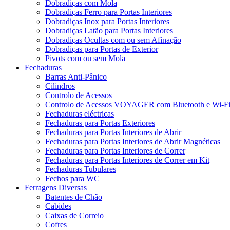
Dobradiças com Mola
Dobradiças Ferro para Portas Interiores
Dobradiças Inox para Portas Interiores
Dobradiças Latão para Portas Interiores
Dobradiças Ocultas com ou sem Afinação
Dobradiças para Portas de Exterior
Pivots com ou sem Mola
Fechaduras
Barras Anti-Pânico
Cilindros
Controlo de Acessos
Controlo de Acessos VOYAGER com Bluetooth e Wi-F
Fechaduras eléctricas
Fechaduras para Portas Exteriores
Fechaduras para Portas Interiores de Abrir
Fechaduras para Portas Interiores de Abrir Magnéticas
Fechaduras para Portas Interiores de Correr
Fechaduras para Portas Interiores de Correr em Kit
Fechaduras Tubulares
Fechos para WC
Ferragens Diversas
Batentes de Chão
Cabides
Caixas de Correio
Cofres