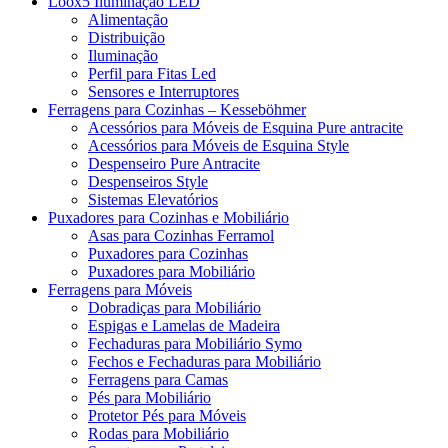
Loox5 Iluminação LED
Alimentação
Distribuição
Iluminação
Perfil para Fitas Led
Sensores e Interruptores
Ferragens para Cozinhas – Kesseböhmer
Acessórios para Móveis de Esquina Pure antracite
Acessórios para Móveis de Esquina Style
Despenseiro Pure Antracite
Despenseiros Style
Sistemas Elevatórios
Puxadores para Cozinhas e Mobiliário
Asas para Cozinhas Ferramol
Puxadores para Cozinhas
Puxadores para Mobiliário
Ferragens para Móveis
Dobradiças para Mobiliário
Espigas e Lamelas de Madeira
Fechaduras para Mobiliário Symo
Fechos e Fechaduras para Mobiliário
Ferragens para Camas
Pés para Mobiliário
Protetor Pés para Móveis
Rodas para Mobiliário