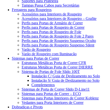
Suportes para Prateleira
Tampas Passa Cabos para Secretárias
Ferragens para Roupeiros
Acessórios para Interiores de Roupeiro
Acessórios para Interiores de Roupeiro – Grafite
Perfis para Portas de Armário de Correr
Perfis para Portas de Roupeiro de Correr
Perfis para Portas de Roupeiro de Fole
Perfis para Portas de Roupeiro de Fole 2 Pares
Perfis para Portas de Roupeiro Suspenso Oculto
Perfis para Portas de Roupeiro Suspenso Silent
Varão de Roupeiro
Varão de Roupeiro com Iluminação
Sistemas para Portas de Correr
Estruturas Metálicas Porta de Correr CFR
Estruturas Metálicas Porta de Correr DIERRE
Sistema de Portas de Fole Slido 100T
Instalação C/ Guia de Deslizamento no Solo
Instalação S/ Guia de Deslizamento no Solo
Complementos
Sistemas de Porta de Correr Slido D-Line11
Sistemas para Portas de Correr – ECO
Sistemas para Portas Interiores de Correr Koblenz
Vedantes para Porta Interiores de Correr
Dobradiças e Pivots