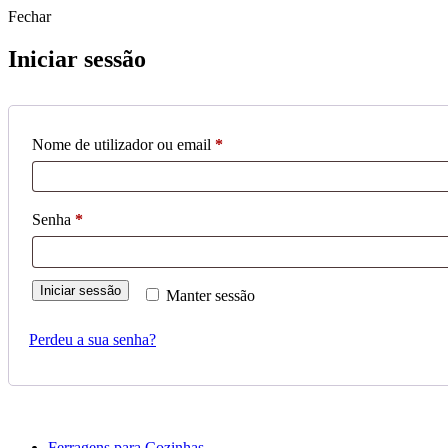
Fechar
Iniciar sessão
Obrigatório
Nome de utilizador ou email
*
Obrigatório
Senha
*
Iniciar sessão
Manter sessão
Perdeu a sua senha?
Ferragens para Cozinhas