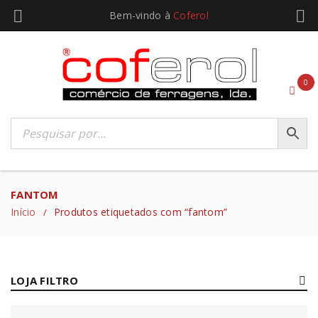
Bem-vindo à
Coferol
0
FANTOM
Início
Produtos etiquetados com “fantom”
/
LOJA FILTRO