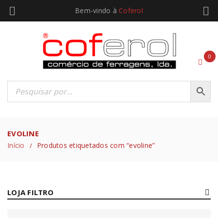
Bem-vindo à
Coferol
0
EVOLINE
Início
Produtos etiquetados com “evoline”
/
LOJA FILTRO