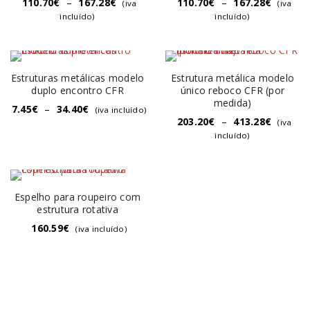
110.70
€
–
167.28
€
110.70
€
–
167.28
€
(iva
(iva
incluído)
incluído)
Estruturas metálicas modelo
Estrutura metálica modelo
duplo encontro CFR
único reboco CFR (por
medida)
7.45
€
–
34.40
€
(iva incluído)
203.20
€
–
413.28
€
(iva
incluído)
Espelho para roupeiro com
estrutura rotativa
160.59
€
(iva incluído)