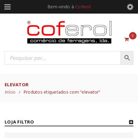
Bem-vindo à
Coferol
0
ELEVATOR
Início
Produtos etiquetados com “elevator”
/
LOJA FILTRO