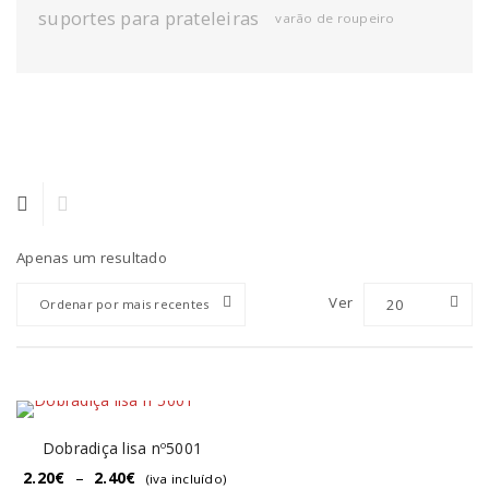
suportes para prateleiras
varão de roupeiro
Apenas um resultado
Ver
20
Ordenar por mais recentes
Dobradiça lisa nº5001
2.20
€
–
2.40
€
(iva incluído)