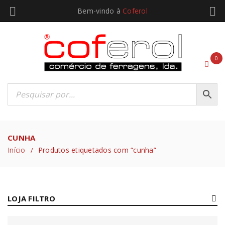
Bem-vindo à
Coferol
0
CUNHA
Início
Produtos etiquetados com “cunha”
/
LOJA FILTRO