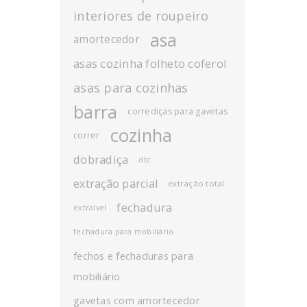
interiores de roupeiro
asa
amortecedor
asas cozinha folheto coferol
asas para cozinhas
barra
corrediças para gavetas
cozinha
correr
dobradiça
dtc
extração parcial
extração total
fechadura
extraível
fechadura para mobiliário
fechos e fechaduras para
mobiliário
gavetas com amortecedor