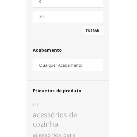
Nome de utilizador ou email
*
FILTRAR
Senha
*
Acabamento
INICIAR SESSÃO
PERDEU A SUA SENHA?
Etiquetas de produto
24V
acessórios de
cozinha
acessórios para