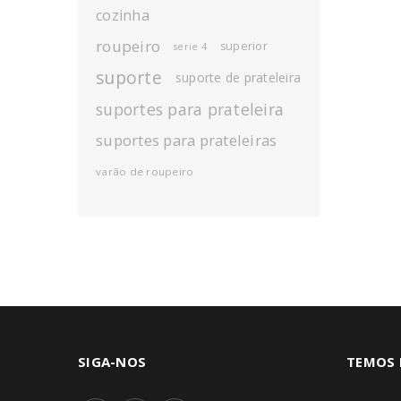
cozinha
roupeiro
superior
serie 4
suporte
suporte de prateleira
suportes para prateleira
suportes para prateleiras
varão de roupeiro
SIGA-NOS
TEMOS 