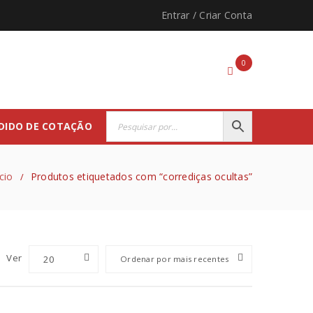
Entrar
/
Criar Conta
0
DIDO DE COTAÇÃO
ício
Produtos etiquetados com “corrediças ocultas”
/
Ver
20
Ordenar por mais recentes