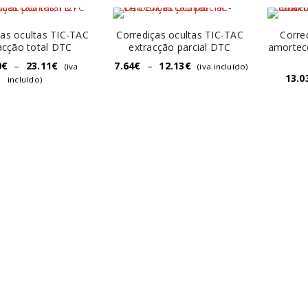
ças ocultas TIC-TAC
Corrediças ocultas TIC-TAC
Corre
acção total DTC
extracção parcial DTC
amortece
0
€
–
23.11
€
7.64
€
–
12.13
€
(iva
(iva incluído)
13.0
incluído)