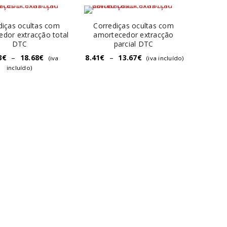
diças ocultas com
Corrediças ocultas com
dor extracção total
amortecedor extracção
DTC
parcial DTC
3
€
–
18.68
€
8.41
€
–
13.67
€
(iva
(iva incluído)
incluído)