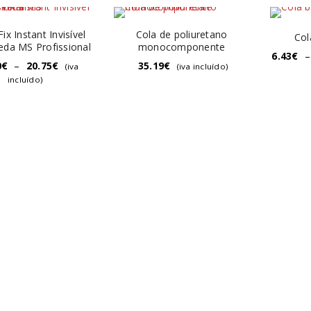
ix Instant Invisível
Cola de poliuretano
Col
eda MS Profissional
monocomponente
6.43
€
–
0
€
–
20.75
€
35.19
€
(iva
(iva incluído)
incluído)