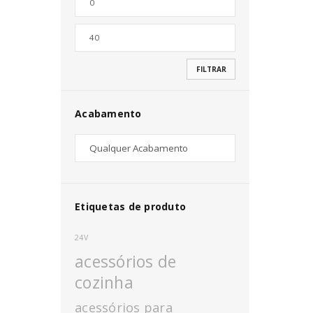
Nome de utilizador ou email
*
FILTRAR
Senha
*
Acabamento
INICIAR SESSÃO
PERDEU A SUA SENHA?
Etiquetas de produto
24V
acessórios de
cozinha
acessórios para