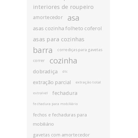
interiores de roupeiro
asa
amortecedor
asas cozinha folheto coferol
asas para cozinhas
barra
corrediças para gavetas
cozinha
correr
dobradiça
dtc
extração parcial
extração total
fechadura
extraível
fechadura para mobiliário
fechos e fechaduras para
mobiliário
gavetas com amortecedor