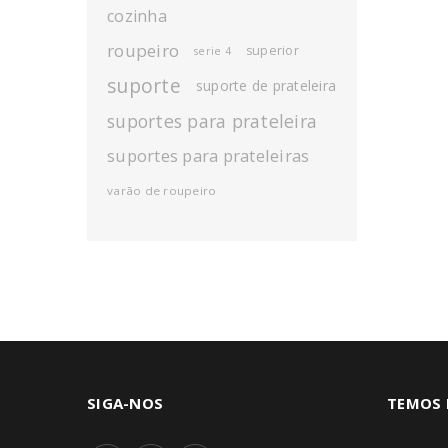
cozinha
roupeiro
superior
serie 4
suporte
suporte de prateleira
suportes para prateleira
suportes para prateleiras
varão de roupeiro
SIGA-NOS
TEMOS 