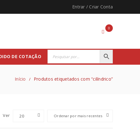
Entrar
/
Criar Conta
0
DIDO DE COTAÇÃO
Início
Produtos etiquetados com “cilíndrico”
/
Ver
20
Ordenar por mais recentes