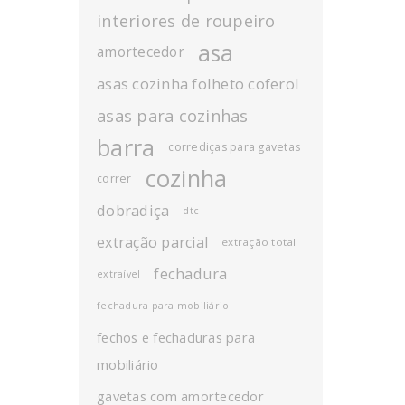
interiores de roupeiro
asa
amortecedor
asas cozinha folheto coferol
asas para cozinhas
barra
corrediças para gavetas
cozinha
correr
dobradiça
dtc
extração parcial
extração total
fechadura
extraível
fechadura para mobiliário
fechos e fechaduras para
mobiliário
gavetas com amortecedor