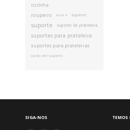
cozinha
roupeiro
superior
serie 4
suporte
suporte de prateleira
suportes para prateleira
suportes para prateleiras
varão de roupeiro
SIGA-NOS
TEMOS 