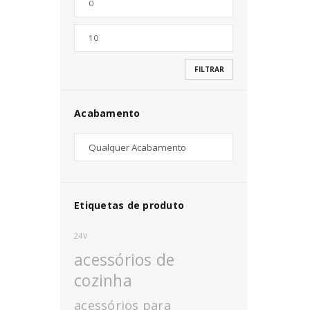
Nome de utilizador ou email
*
FILTRAR
Senha
*
Acabamento
INICIAR SESSÃO
PERDEU A SUA SENHA?
Etiquetas de produto
24V
acessórios de
cozinha
acessórios para