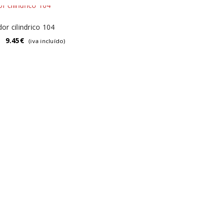
or cilindrico 104
–
9.45
€
(iva incluído)