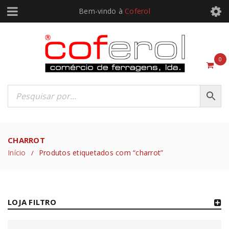
Bem-vindo à
Coferol
0
CHARROT
Início
Produtos etiquetados com “charrot”
/
LOJA FILTRO