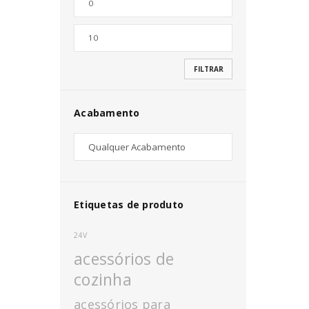
Nome de utilizador ou email
*
FILTRAR
Senha
*
Acabamento
INICIAR SESSÃO
PERDEU A SUA SENHA?
Etiquetas de produto
24V
acessórios de
cozinha
acessórios para