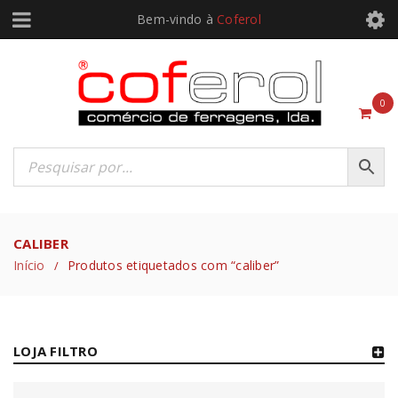
Bem-vindo à
Coferol
0
CALIBER
Início
Produtos etiquetados com “caliber”
/
LOJA FILTRO