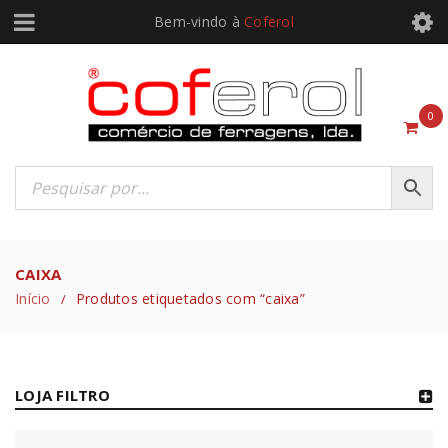
Bem-vindo à
Coferol
0
CAIXA
Início
Produtos etiquetados com “caixa”
/
LOJA FILTRO