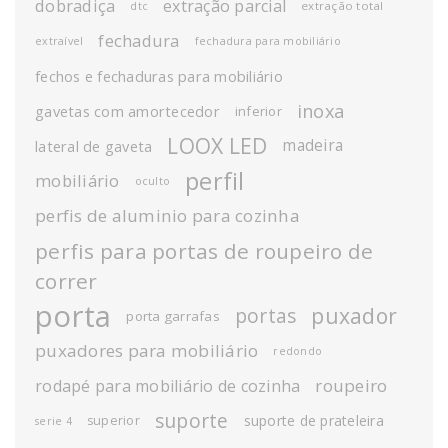
dobradiça
extração parcial
extração total
dtc
fechadura
extraível
fechadura para mobiliário
fechos e fechaduras para mobiliário
inoxa
gavetas com amortecedor
inferior
LOOX LED
madeira
lateral de gaveta
perfil
mobiliário
oculto
perfis de aluminio para cozinha
perfis para portas de roupeiro de
correr
porta
puxador
portas
porta garrafas
puxadores para mobiliário
redondo
roupeiro
rodapé para mobiliário de cozinha
suporte
suporte de prateleira
superior
serie 4