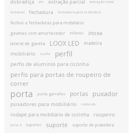
dobradiça
extração parcial
extração total
dtc
fechadura
extraível
fechadura para mobiliário
fechos e fechaduras para mobiliário
inoxa
gavetas com amortecedor
inferior
LOOX LED
madeira
lateral de gaveta
perfil
mobiliário
oculto
perfis de aluminio para cozinha
perfis para portas de roupeiro de
correr
porta
puxador
portas
porta garrafas
puxadores para mobiliário
redondo
roupeiro
rodapé para mobiliário de cozinha
suporte
suporte de prateleira
superior
serie 4