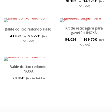
70.10
€
–
149.75
€
(iva
incluído)
Kit de reciclagem para
Balde do lixo redondo Hailo
gavetão INOXA
43.02
€
–
56.27
€
(iva
94.02
€
–
169.70
€
(iva
incluído)
incluído)
Balde do lixo redondo
INOXA
28.86
€
(iva incluído)