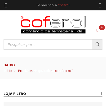
Bem-vindo à
Coferol
0
BAIXO
Início
Produtos etiquetados com “baixo”
/
LOJA FILTRO