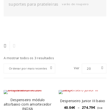
suportes para prateleiras
varão de roupeiro
A mostrar todos os 3 resultados
Ver
20
Ordenar por mais recentes
Despenseiro módulo
Despenseiro Junior III baixo
alto/baixo com amortecedor
40.04
€
–
274.79
€
(iva
INOXA