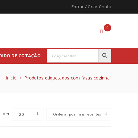
Entrar
/
Criar Conta
0
DIDO DE COTAÇÃO
Início
Produtos etiquetados com “asas cozinha”
/
Ver
20
Ordenar por mais recentes