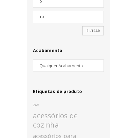
Nome de utilizador ou email
*
FILTRAR
Senha
*
Acabamento
INICIAR SESSÃO
PERDEU A SUA SENHA?
Etiquetas de produto
24V
acessórios de
cozinha
acessórios para