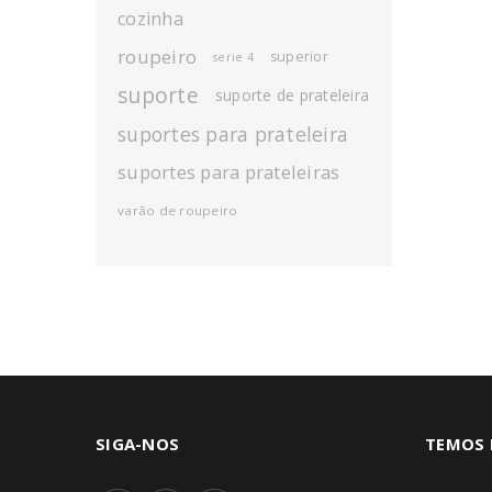
cozinha
roupeiro
superior
serie 4
suporte
suporte de prateleira
suportes para prateleira
suportes para prateleiras
varão de roupeiro
SIGA-NOS
TEMOS 