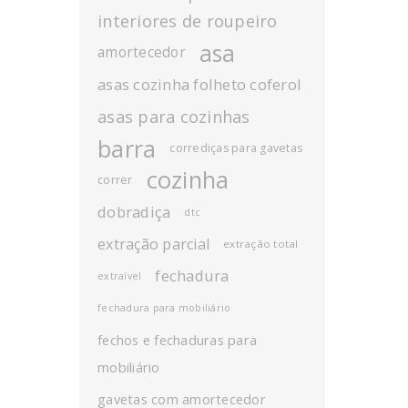
interiores de roupeiro
asa
amortecedor
asas cozinha folheto coferol
asas para cozinhas
barra
corrediças para gavetas
cozinha
correr
dobradiça
dtc
extração parcial
extração total
fechadura
extraível
fechadura para mobiliário
fechos e fechaduras para
mobiliário
gavetas com amortecedor