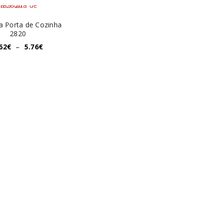
a Porta de Cozinha
2820
62
€
–
5.76
€