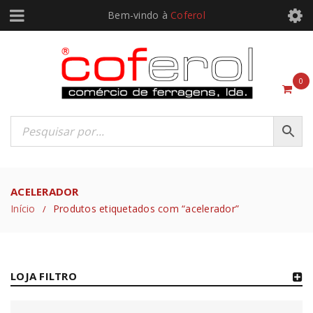
Bem-vindo à
Coferol
0
ACELERADOR
Início
Produtos etiquetados com “acelerador”
/
LOJA FILTRO