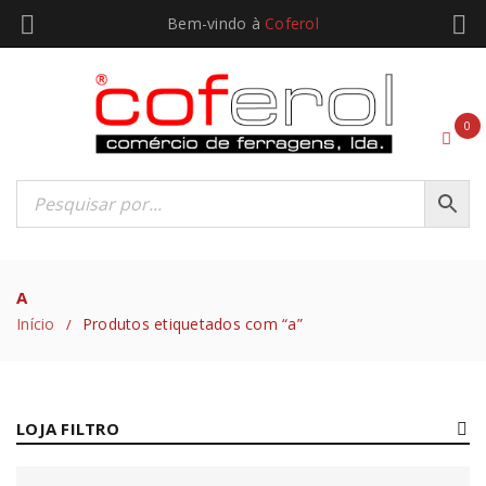
Bem-vindo à
Coferol
0
A
Início
Produtos etiquetados com “a”
/
LOJA FILTRO