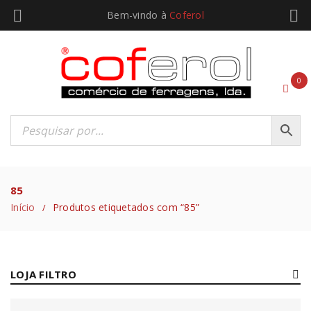
Bem-vindo à
Coferol
0
85
Início
Produtos etiquetados com “85”
/
LOJA FILTRO