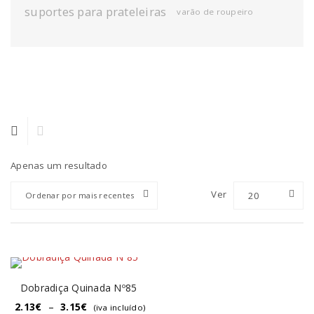
suportes para prateleiras
varão de roupeiro
Apenas um resultado
Ver
20
Ordenar por mais recentes
Dobradiça Quinada Nº85
2.13
€
–
3.15
€
(iva incluído)