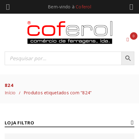
Bem-vindo à
Coferol
0
824
Início
Produtos etiquetados com “824”
/
LOJA FILTRO