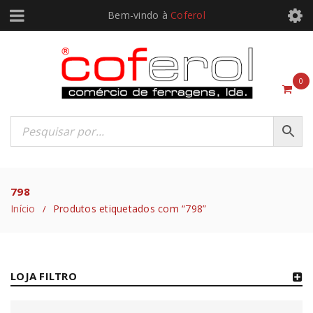
Bem-vindo à
Coferol
0
798
Início
Produtos etiquetados com “798”
/
LOJA FILTRO