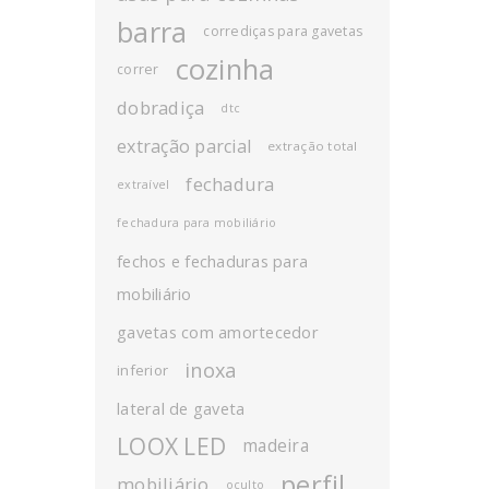
barra
corrediças para gavetas
cozinha
correr
dobradiça
dtc
extração parcial
extração total
fechadura
extraível
fechadura para mobiliário
fechos e fechaduras para
mobiliário
gavetas com amortecedor
inoxa
inferior
lateral de gaveta
LOOX LED
madeira
perfil
mobiliário
oculto