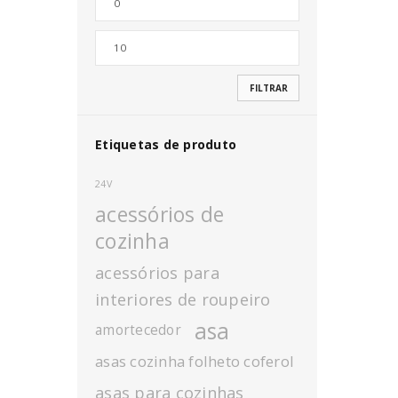
Senha
*
FILTRAR
INICIAR SESSÃO
Etiquetas de produto
24V
PERDEU A SUA SENHA?
acessórios de
cozinha
acessórios para
interiores de roupeiro
asa
amortecedor
asas cozinha folheto coferol
asas para cozinhas