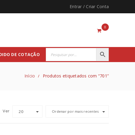
Entrar
/
Criar Conta
0
DIDO DE COTAÇÃO
Início
Produtos etiquetados com “701”
/
Ver
20
Ordenar por mais recentes