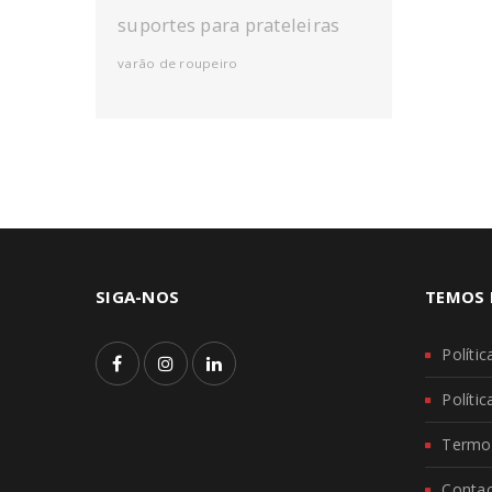
suportes para prateleiras
varão de roupeiro
SIGA-NOS
TEMOS 
Políti
Políti
Termo
Conta