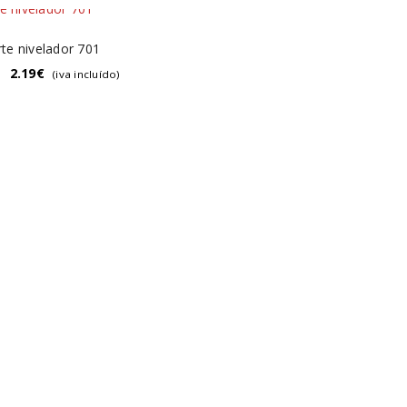
te nivelador 701
–
2.19
€
(iva incluído)