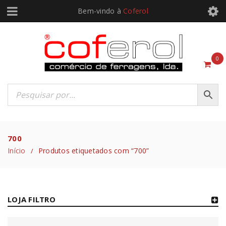
Bem-vindo à
Coferol
0
700
Início
Produtos etiquetados com “700”
/
LOJA FILTRO