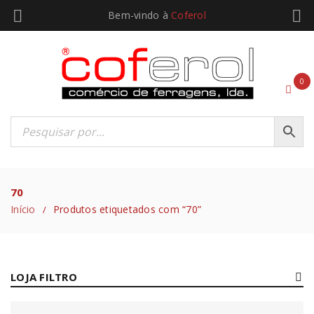
Bem-vindo à
Coferol
0
70
Início
Produtos etiquetados com “70”
/
LOJA FILTRO