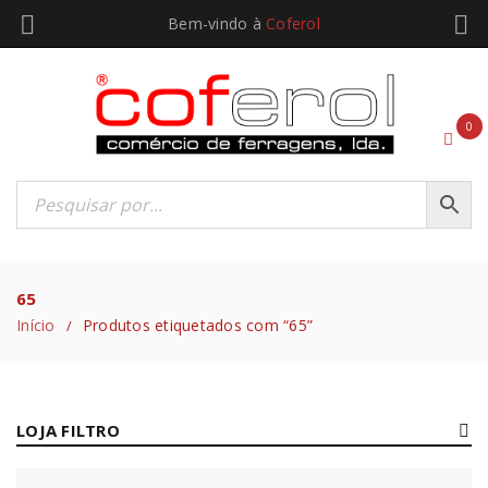
Bem-vindo à
Coferol
0
65
Início
Produtos etiquetados com “65”
/
LOJA FILTRO