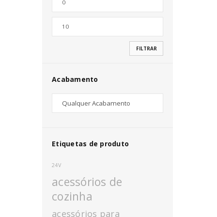
Nome de utilizador ou email
*
FILTRAR
Senha
*
Acabamento
INICIAR SESSÃO
PERDEU A SUA SENHA?
Etiquetas de produto
24V
acessórios de
cozinha
acessórios para