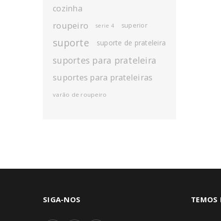
cozinha
roupeiro
superior
serie 4
suporte
suporte de prateleira
suportes para prateleira
suportes para prateleiras
varão de roupeiro
SIGA-NOS
TEMOS 