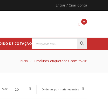
Entrar
/
Criar Conta
0
DIDO DE COTAÇÃO
Início
Produtos etiquetados com “570”
/
Ver
20
Ordenar por mais recentes