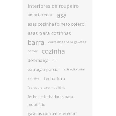
interiores de roupeiro
asa
amortecedor
asas cozinha folheto coferol
asas para cozinhas
barra
corrediças para gavetas
cozinha
correr
dobradiça
dtc
extração parcial
extração total
fechadura
extraível
fechadura para mobiliário
fechos e fechaduras para
mobiliário
gavetas com amortecedor