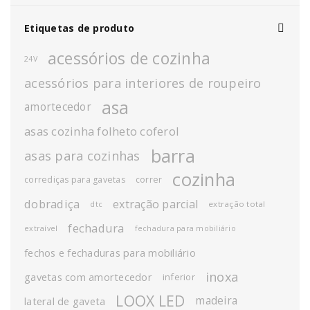
Etiquetas de produto
acessórios de cozinha
24V
acessórios para interiores de roupeiro
asa
amortecedor
asas cozinha folheto coferol
barra
asas para cozinhas
cozinha
corrediças para gavetas
correr
dobradiça
extração parcial
extração total
dtc
fechadura
extraível
fechadura para mobiliário
fechos e fechaduras para mobiliário
inoxa
gavetas com amortecedor
inferior
LOOX LED
madeira
lateral de gaveta