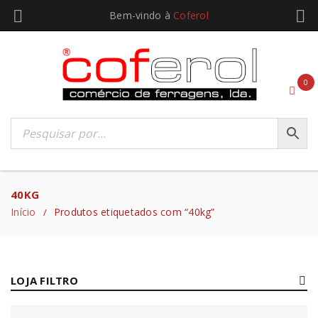
Bem-vindo à
Coferol
0
40KG
Início
Produtos etiquetados com “40kg”
/
LOJA FILTRO