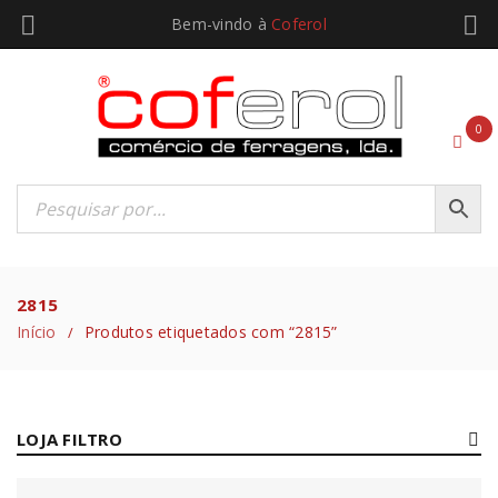
Bem-vindo à
Coferol
0
2815
Início
Produtos etiquetados com “2815”
/
LOJA FILTRO