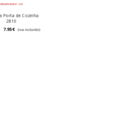
a Porta de Cozinha
2810
–
7.95
€
(iva incluído)