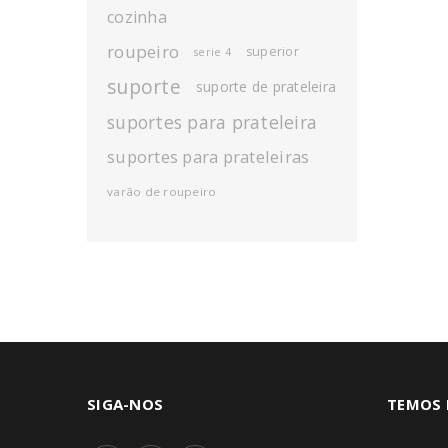
cozinha
roupeiro
superior
serie 4
suporte
suporte de prateleira
suportes para prateleira
suportes para prateleiras
varão de roupeiro
SIGA-NOS
TEMOS 