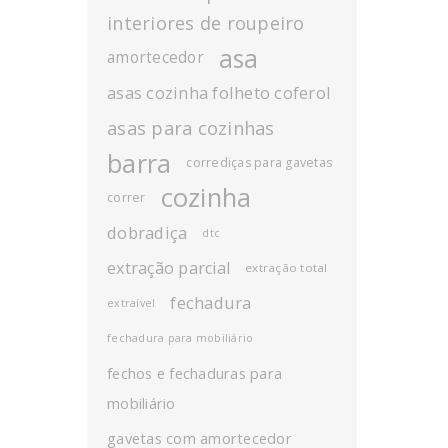
interiores de roupeiro
asa
amortecedor
asas cozinha folheto coferol
asas para cozinhas
barra
corrediças para gavetas
cozinha
correr
dobradiça
dtc
extração parcial
extração total
fechadura
extraível
fechadura para mobiliário
fechos e fechaduras para
mobiliário
gavetas com amortecedor