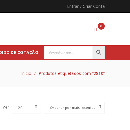
Entrar
/
Criar Conta
0
DIDO DE COTAÇÃO
Início
Produtos etiquetados com “2810”
/
Ver
20
Ordenar por mais recentes