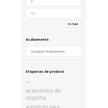
Nome de utilizador ou email
*
FILTRAR
Senha
*
Acabamento
INICIAR SESSÃO
PERDEU A SUA SENHA?
Etiquetas de produto
24V
acessórios de
cozinha
acessórios para