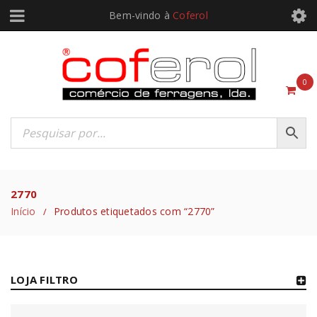
Bem-vindo à
Coferol
0
2770
Início
Produtos etiquetados com “2770”
/
LOJA FILTRO