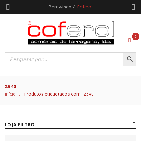
Bem-vindo à
Coferol
0
2540
Início
Produtos etiquetados com “2540”
/
LOJA FILTRO