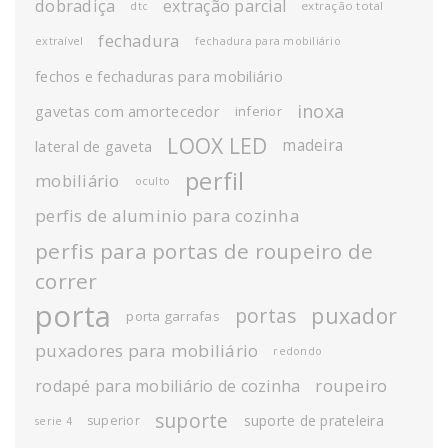
dobradiça
extração parcial
extração total
dtc
fechadura
extraível
fechadura para mobiliário
fechos e fechaduras para mobiliário
inoxa
gavetas com amortecedor
inferior
LOOX LED
madeira
lateral de gaveta
perfil
mobiliário
oculto
perfis de aluminio para cozinha
perfis para portas de roupeiro de
correr
porta
puxador
portas
porta garrafas
puxadores para mobiliário
redondo
roupeiro
rodapé para mobiliário de cozinha
suporte
suporte de prateleira
superior
serie 4