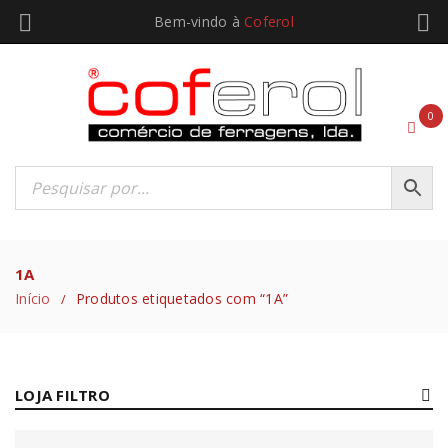
Bem-vindo à
Coferol
0
1A
Início
Produtos etiquetados com “1A”
/
LOJA FILTRO