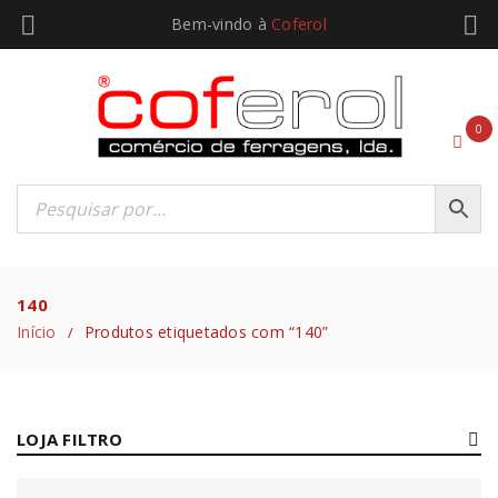
Bem-vindo à
Coferol
0
140
Início
Produtos etiquetados com “140”
/
LOJA FILTRO