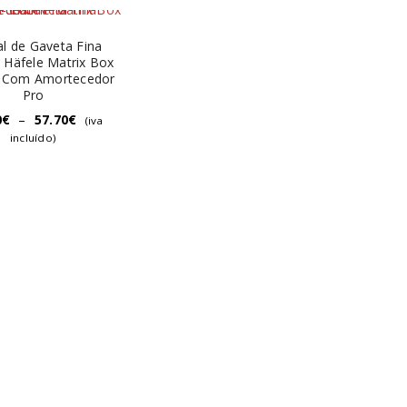
al de Gaveta Fina
Häfele Matrix Box
- Com Amortecedor
Pro
0
€
–
57.70
€
(iva
incluído)