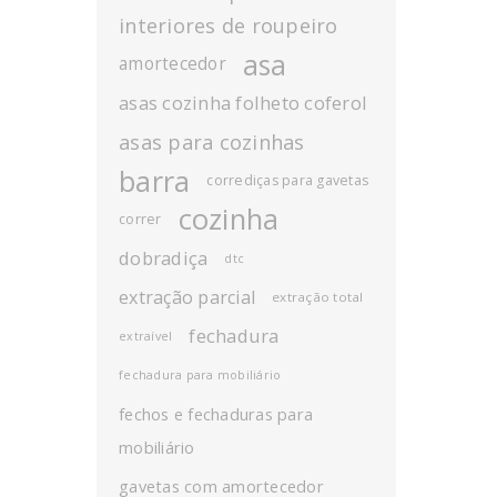
interiores de roupeiro
asa
amortecedor
asas cozinha folheto coferol
asas para cozinhas
barra
corrediças para gavetas
cozinha
correr
dobradiça
dtc
extração parcial
extração total
fechadura
extraível
fechadura para mobiliário
fechos e fechaduras para
mobiliário
gavetas com amortecedor