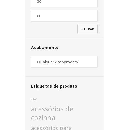
Nome de utilizador ou email
*
FILTRAR
Senha
*
Acabamento
INICIAR SESSÃO
PERDEU A SUA SENHA?
Etiquetas de produto
24V
acessórios de
cozinha
acessórios para