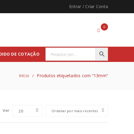
Entrar
/
Criar Conta
0
DIDO DE COTAÇÃO
Início
Produtos etiquetados com “13mm”
/
Ver
20
Ordenar por mais recentes