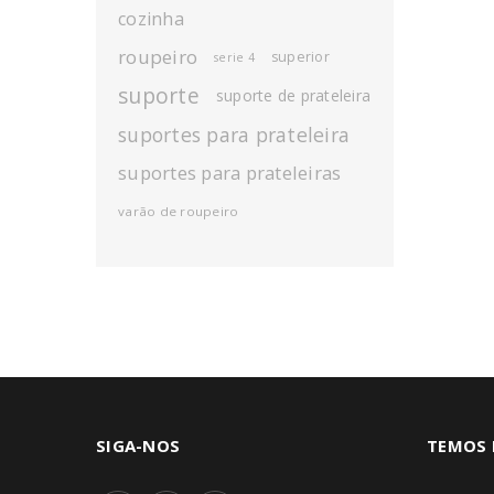
cozinha
roupeiro
superior
serie 4
suporte
suporte de prateleira
suportes para prateleira
suportes para prateleiras
varão de roupeiro
SIGA-NOS
TEMOS 