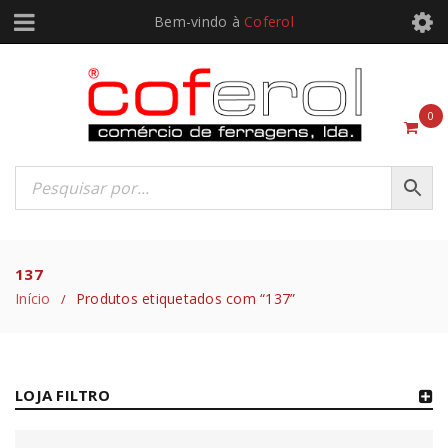
Bem-vindo à
Coferol
0
137
Início
Produtos etiquetados com “137”
/
LOJA FILTRO