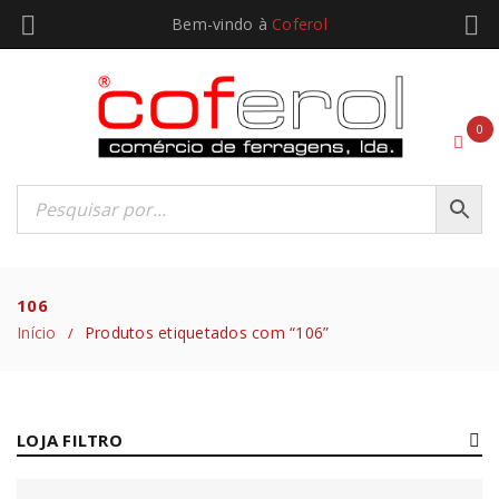
Bem-vindo à
Coferol
0
106
Início
Produtos etiquetados com “106”
/
LOJA FILTRO