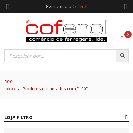
Bem-vindo à
Coferol
0
100
Início
Produtos etiquetados com “100”
/
LOJA FILTRO