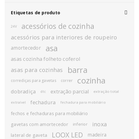
Etiquetas de produto
acessórios de cozinha
24V
acessórios para interiores de roupeiro
asa
amortecedor
asas cozinha folheto coferol
barra
asas para cozinhas
cozinha
corrediças para gavetas
correr
dobradiça
extração parcial
extração total
dtc
fechadura
extraível
fechadura para mobiliário
fechos e fechaduras para mobiliário
inoxa
gavetas com amortecedor
inferior
LOOX LED
madeira
lateral de gaveta