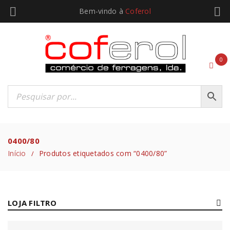
Bem-vindo à
Coferol
0
0400/80
Início
Produtos etiquetados com “0400/80”
/
LOJA FILTRO