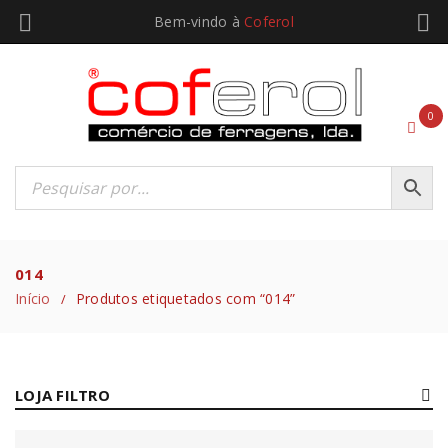
Bem-vindo à
Coferol
0
014
Início
Produtos etiquetados com “014”
/
LOJA FILTRO