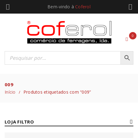
Bem-vindo à
Coferol
0
009
Início
Produtos etiquetados com “009”
/
LOJA FILTRO