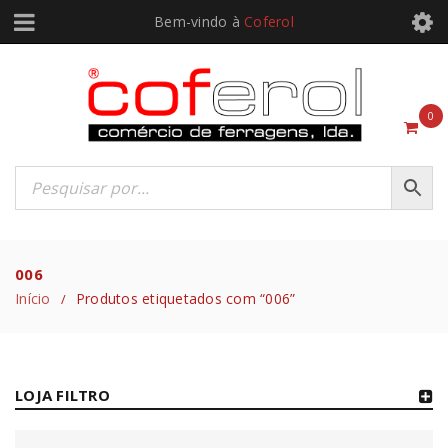
Bem-vindo à
Coferol
0
006
Início
Produtos etiquetados com “006”
/
LOJA FILTRO