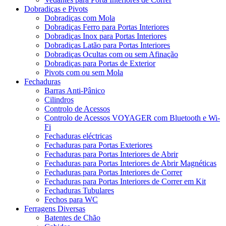
Dobradiças e Pivots
Dobradiças com Mola
Dobradiças Ferro para Portas Interiores
Dobradiças Inox para Portas Interiores
Dobradiças Latão para Portas Interiores
Dobradiças Ocultas com ou sem Afinação
Dobradiças para Portas de Exterior
Pivots com ou sem Mola
Fechaduras
Barras Anti-Pânico
Cilindros
Controlo de Acessos
Controlo de Acessos VOYAGER com Bluetooth e Wi-
Fi
Fechaduras eléctricas
Fechaduras para Portas Exteriores
Fechaduras para Portas Interiores de Abrir
Fechaduras para Portas Interiores de Abrir Magnéticas
Fechaduras para Portas Interiores de Correr
Fechaduras para Portas Interiores de Correr em Kit
Fechaduras Tubulares
Fechos para WC
Ferragens Diversas
Batentes de Chão