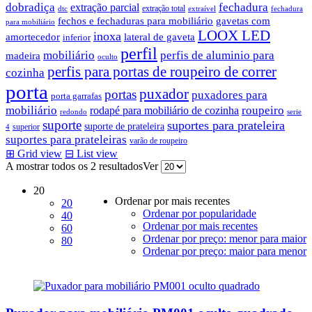
dobradiça
fechadura
extração parcial
extração total
dtc
extraível
fechadura
fechos e fechaduras para mobiliário
gavetas com
para mobiliário
LOOX LED
inoxa
amortecedor
lateral de gaveta
inferior
perfil
mobiliário
perfis de aluminio para
madeira
oculto
perfis para portas de roupeiro de correr
cozinha
porta
puxador
portas
puxadores para
porta garrafas
mobiliário
roupeiro
rodapé para mobiliário de cozinha
redondo
serie
suporte
suportes para prateleira
suporte de prateleira
superior
4
suportes para prateleiras
varão de roupeiro
⊞
Grid view
⊟
List view
Ordenado
A mostrar todos os 2 resultados
Ver
por
20
mais
Ordenar por mais recentes
20
recentes
Ordenar por popularidade
40
Ordenar por mais recentes
60
Ordenar por preço: menor para maior
80
Ordenar por preço: maior para menor