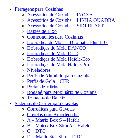
Ferragens para Cozinhas
Acessórios de Cozinha – INOXA
Acessórios de Cozinha – LINHA QUADRA
Acessórios de Cozinha – SIDERLAST
Baldes de Lixo
Componentes para Cozinhas
Dobradiça de Mola – Duomatic Plus 110º
Dobradiças de Mola DANCO
Dobradiças de Mola DTC
Dobradiças de Mola Häfele-Eco
Dobradiças de Mola Häfele-Pro
Niveladores
Perfis de Aluminio para Cozinha
Perfis de Gola – CFR
Portas de Vitrine
Rodapé para Mobiliário de Cozinha
Tomadas de Balcão
Sistemas de Correr para Gavetas
Corrediças para Gavetas
Gavetas com Amortecedor
A – Matrix Box S – Häfele
B – Matrix Box Slim A – Häfele
C – DTC
D – Magic Star Slim – DTC