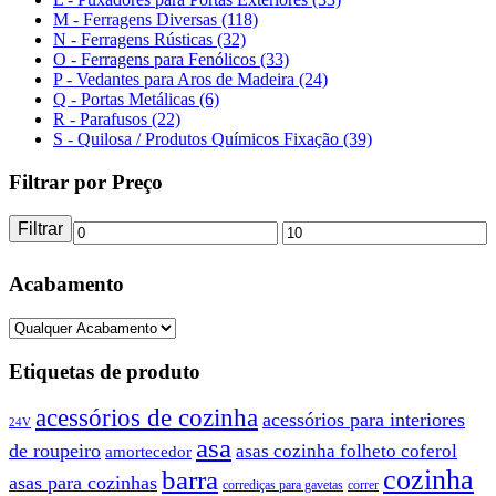
M - Ferragens Diversas (118)
N - Ferragens Rústicas (32)
O - Ferragens para Fenólicos (33)
P - Vedantes para Aros de Madeira (24)
Q - Portas Metálicas (6)
R - Parafusos (22)
S - Quilosa / Produtos Químicos Fixação (39)
Filtrar por Preço
Filtrar
Preço
Preço
mínimo
máximo
Acabamento
Etiquetas de produto
acessórios de cozinha
acessórios para interiores
24V
asa
de roupeiro
asas cozinha folheto coferol
amortecedor
barra
cozinha
asas para cozinhas
corrediças para gavetas
correr