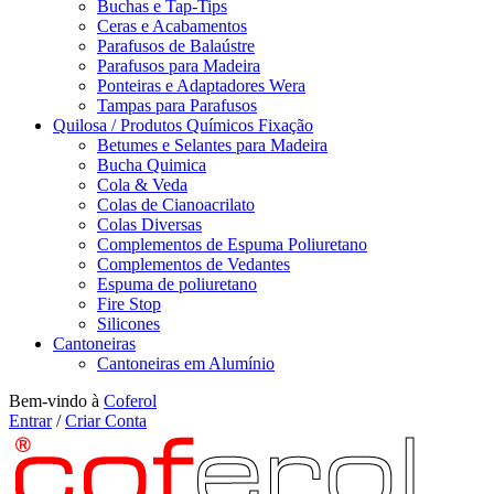
Buchas e Tap-Tips
Ceras e Acabamentos
Parafusos de Balaústre
Parafusos para Madeira
Ponteiras e Adaptadores Wera
Tampas para Parafusos
Quilosa / Produtos Químicos Fixação
Betumes e Selantes para Madeira
Bucha Quimica
Cola & Veda
Colas de Cianoacrilato
Colas Diversas
Complementos de Espuma Poliuretano
Complementos de Vedantes
Espuma de poliuretano
Fire Stop
Silicones
Cantoneiras
Cantoneiras em Alumínio
Bem-vindo à
Coferol
Entrar
/
Criar Conta