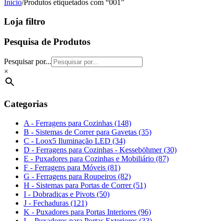
Início
/
Produtos etiquetados com “001”
Loja filtro
Pesquisa de Produtos
Pesquisar por...
×
Categorias
A - Ferragens para Cozinhas (148)
B - Sistemas de Correr para Gavetas (35)
C - Loox5 Iluminação LED (34)
D - Ferragens para Cozinhas - Kesseböhmer (30)
E - Puxadores para Cozinhas e Mobiliário (87)
F - Ferragens para Móveis (81)
G - Ferragens para Roupeiros (82)
H - Sistemas para Portas de Correr (51)
I - Dobradiças e Pivots (50)
J - Fechaduras (121)
K - Puxadores para Portas Interiores (96)
L - Puxadores para Portas Exteriores (33)