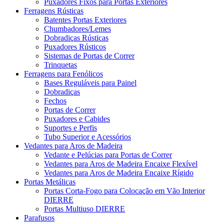
Puxadores Fixos para Portas Exteriores
Ferragens Rústicas
Batentes Portas Exteriores
Chumbadores/Lemes
Dobradiças Rústicas
Puxadores Rústicos
Sistemas de Portas de Correr
Trinquetas
Ferragens para Fenólicos
Bases Reguláveis para Painel
Dobradiças
Fechos
Portas de Correr
Puxadores e Cabides
Suportes e Perfis
Tubo Superior e Acessórios
Vedantes para Aros de Madeira
Vedante e Pelúcias para Portas de Correr
Vedantes para Aros de Madeira Encaixe Flexível
Vedantes para Aros de Madeira Encaixe Rígido
Portas Metálicas
Portas Corta-Fogo para Colocação em Vão Interior
DIERRE
Portas Multiuso DIERRE
Parafusos