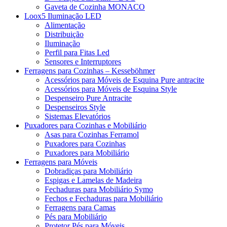
Gaveta de Cozinha MONACO
Loox5 Iluminação LED
Alimentação
Distribuição
Iluminação
Perfil para Fitas Led
Sensores e Interruptores
Ferragens para Cozinhas – Kesseböhmer
Acessórios para Móveis de Esquina Pure antracite
Acessórios para Móveis de Esquina Style
Despenseiro Pure Antracite
Despenseiros Style
Sistemas Elevatórios
Puxadores para Cozinhas e Mobiliário
Asas para Cozinhas Ferramol
Puxadores para Cozinhas
Puxadores para Mobiliário
Ferragens para Móveis
Dobradiças para Mobiliário
Espigas e Lamelas de Madeira
Fechaduras para Mobiliário Symo
Fechos e Fechaduras para Mobiliário
Ferragens para Camas
Pés para Mobiliário
Protetor Pés para Móveis