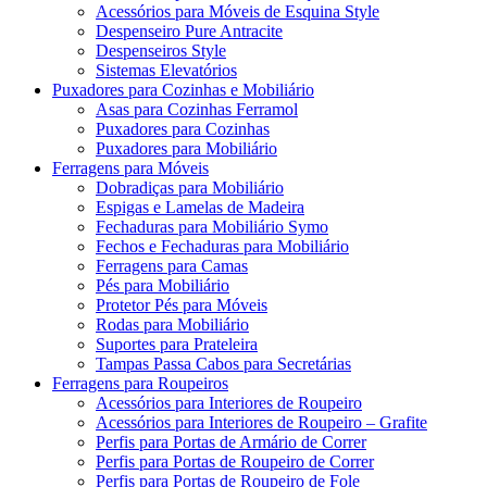
Acessórios para Móveis de Esquina Style
Despenseiro Pure Antracite
Despenseiros Style
Sistemas Elevatórios
Puxadores para Cozinhas e Mobiliário
Asas para Cozinhas Ferramol
Puxadores para Cozinhas
Puxadores para Mobiliário
Ferragens para Móveis
Dobradiças para Mobiliário
Espigas e Lamelas de Madeira
Fechaduras para Mobiliário Symo
Fechos e Fechaduras para Mobiliário
Ferragens para Camas
Pés para Mobiliário
Protetor Pés para Móveis
Rodas para Mobiliário
Suportes para Prateleira
Tampas Passa Cabos para Secretárias
Ferragens para Roupeiros
Acessórios para Interiores de Roupeiro
Acessórios para Interiores de Roupeiro – Grafite
Perfis para Portas de Armário de Correr
Perfis para Portas de Roupeiro de Correr
Perfis para Portas de Roupeiro de Fole