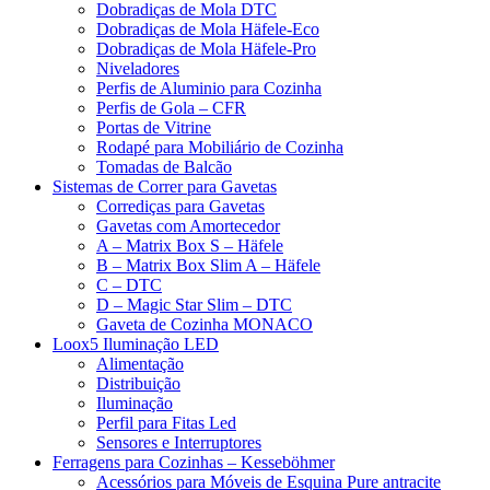
Dobradiças de Mola DTC
Dobradiças de Mola Häfele-Eco
Dobradiças de Mola Häfele-Pro
Niveladores
Perfis de Aluminio para Cozinha
Perfis de Gola – CFR
Portas de Vitrine
Rodapé para Mobiliário de Cozinha
Tomadas de Balcão
Sistemas de Correr para Gavetas
Corrediças para Gavetas
Gavetas com Amortecedor
A – Matrix Box S – Häfele
B – Matrix Box Slim A – Häfele
C – DTC
D – Magic Star Slim – DTC
Gaveta de Cozinha MONACO
Loox5 Iluminação LED
Alimentação
Distribuição
Iluminação
Perfil para Fitas Led
Sensores e Interruptores
Ferragens para Cozinhas – Kesseböhmer
Acessórios para Móveis de Esquina Pure antracite