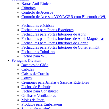
Barras Anti-Pânico
Cilindros
Controlo de Acessos
Controlo de Acessos VOYAGER com Bluetooth e Wi-
Fi
Fechaduras eléctricas
Fechaduras para Portas Exteriores
Fechaduras para Portas Interiores de Abrir
Fechaduras para Portas Interiores de Abrir Magnéticas
Fechaduras para Portas Interiores de Correr
Fechaduras para Portas Interiores de Correr em Kit
Fechaduras Tubulares
Fechos para WC
Ferragens Diversas
Batentes de Chão
Cabides
Caixas de Correio
Cofres
Cremones para Janelas e Sacadas Exteriores
Fechos de Embutir
Fechos para Construção
Grelhas e Ventiladores
Molas de Porta
Produtos para Embalagem
Suporte de corrimão