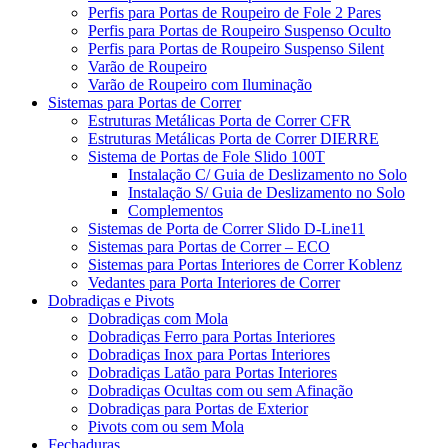
Perfis para Portas de Roupeiro de Fole 2 Pares
Perfis para Portas de Roupeiro Suspenso Oculto
Perfis para Portas de Roupeiro Suspenso Silent
Varão de Roupeiro
Varão de Roupeiro com Iluminação
Sistemas para Portas de Correr
Estruturas Metálicas Porta de Correr CFR
Estruturas Metálicas Porta de Correr DIERRE
Sistema de Portas de Fole Slido 100T
Instalação C/ Guia de Deslizamento no Solo
Instalação S/ Guia de Deslizamento no Solo
Complementos
Sistemas de Porta de Correr Slido D-Line11
Sistemas para Portas de Correr – ECO
Sistemas para Portas Interiores de Correr Koblenz
Vedantes para Porta Interiores de Correr
Dobradiças e Pivots
Dobradiças com Mola
Dobradiças Ferro para Portas Interiores
Dobradiças Inox para Portas Interiores
Dobradiças Latão para Portas Interiores
Dobradiças Ocultas com ou sem Afinação
Dobradiças para Portas de Exterior
Pivots com ou sem Mola
Fechaduras