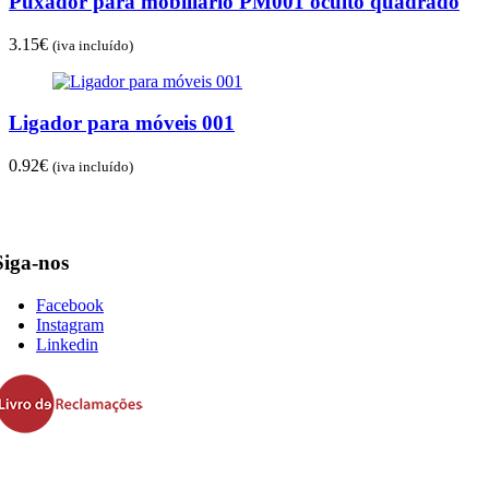
Puxador para mobiliário PM001 oculto quadrado
3.15
€
(iva incluído)
Ligador para móveis 001
0.92
€
(iva incluído)
Siga-nos
Facebook
Instagram
Linkedin