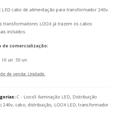
 LED cabo de alimentação para transformador 240v.
s transformadores LOOX já trazem os cabos
ais incluídos.
 de comercialização:
n
10 un
50 un
va senha será enviada para o seu
de de venda: Unidade.
utilizados para melhorar a sua
gorias:
C - Loox5 Iluminação LED
,
Distribuição
ara gerir o acesso à sua conta e
:
240v
,
cabo
,
distribuição
,
LOOX LED
,
transformador
na nossa
política de privacidade
.