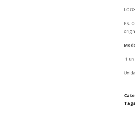
LOOX
REGISTAR NOVA CONTA
PS. O
origin
Endereço de email
*
Modo
1 u
A ligação para definir uma no
Unida
endereço de email.
Os seus dados pessoais serão 
Cate
experiência por toda a loja, p
Manter sessão
Tags
para os propósitos descritos 
REGISTAR NOVA CONTA