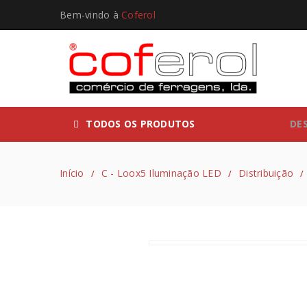
Bem-vindo à
Coferol
TODOS OS PRODUTOS
DE
Início
C - Loox5 Iluminação LED
Distribuição
/
/
/