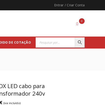
Entrar
/
Criar Conta
0
DIDO DE COTAÇÃO
OX LED cabo para
ansformador 240v
€
(iva incluído)